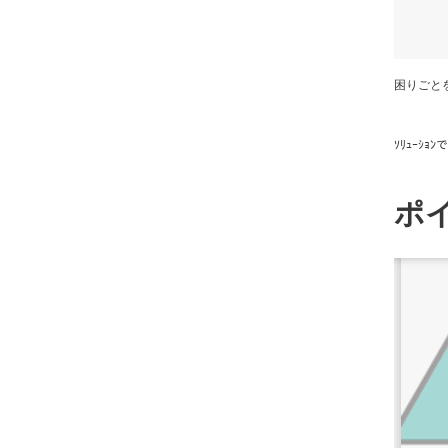
困りごと
ｿﾘｭｰｼ
ポ