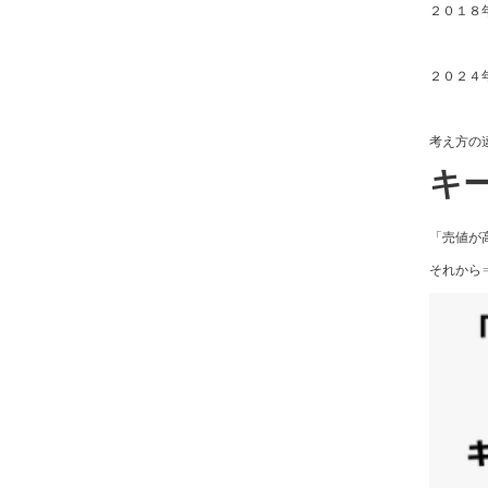
２０１８
２０２４
考え方の
キ
「売値が
それから