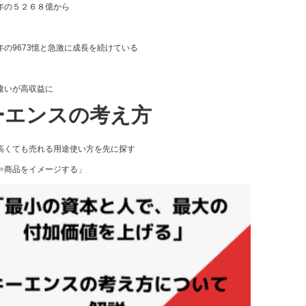
年の５２６８億から
年の9673憶と急激に成長を続けている
違いが高収益に
ーエンスの考え方
高くても売れる用途使い方を先に探す
⇒商品をイメージする」