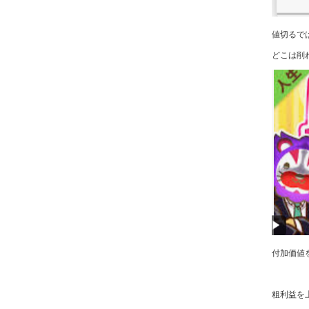
値切るで
どこは削
付加価値
粗利益を